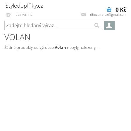
Styledoplňky.cz
0 Kč
rihova.terez@gmail.com
724356182
VOLAN
Žádné produkty od výrobce
Volan
nebyly nalezeny....