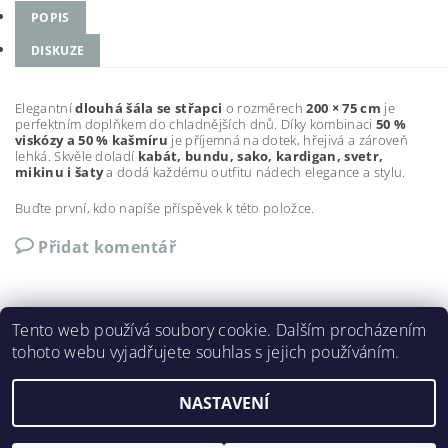
POPIS
DISKUZE
Elegantní
dlouhá šála se střapci
o rozměrech
200 × 75 cm
je
perfektním doplňkem do chladnějších dnů. Díky kombinaci
50 %
viskózy a 50 % kašmíru
je příjemná na dotek, hřejivá a zároveň
lehká. Skvěle doladí
kabát, bundu, sako, kardigan, svetr,
mikinu i šaty
a dodá každému outfitu nádech elegance a stylu.
Buďte první, kdo napíše příspěvek k této položce.
Přidat komentář
Tento web používá soubory cookie. Dalším procházením
tohoto webu vyjadřujete souhlas s jejich používáním.
Shoptet.cz
|
Můjprvníeshop.cz
NASTAVENÍ
Upravit nastavení cookies
2026 ©
Styledoplňky.cz
, všechna práva vyhrazena