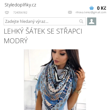
Styledoplňky.cz
0 Kč
rihova.terez@gmail.com
724356182
LEHKÝ ŠÁTEK SE STŘAPCI
MODRÝ