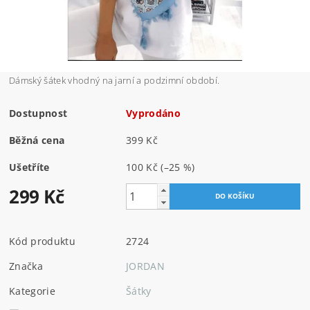
Dámský šátek vhodný na jarní a podzimní období.
Dostupnost
Vyprodáno
Běžná cena
399 Kč
Ušetříte
100 Kč
(–25 %)
299 Kč
Kód produktu
2724
Značka
JORDAN
Kategorie
Šátky