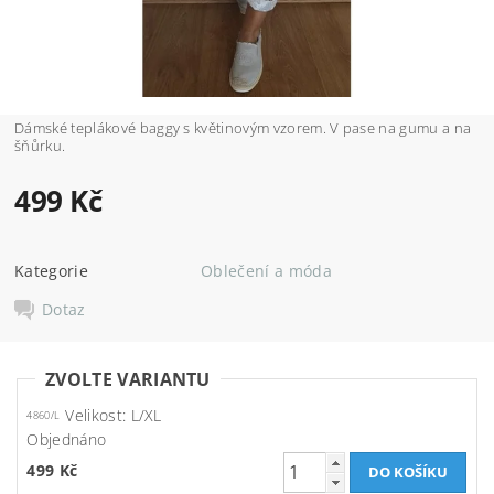
Dámské teplákové baggy s květinovým vzorem. V pase na gumu a na
šňůrku.
499 Kč
Kategorie
Oblečení a móda
Dotaz
ZVOLTE VARIANTU
Velikost: L/XL
4860/L
Objednáno
499 Kč