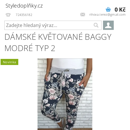
Styledoplňky.cz
0 Kč
rihova.terez@gmail.com
724356182
DÁMSKÉ KVĚTOVANÉ BAGGY
MODRÉ TYP 2
Novinka